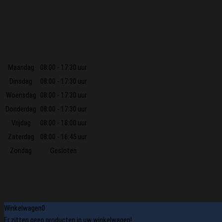
info@vishandelrokkeveen.nl
079 - 360 8360
Maandag
08:00 - 17:30 uur
Dinsdag
08:00 - 17:30 uur
Woensdag
08:00 - 17:30 uur
Donderdag
08:00 - 17:30 uur
Vrijdag
08:00 - 18:00 uur
Zaterdag
08:00 - 16:45 uur
Zondag
Gesloten
Winkelwagen
0
Er zitten geen producten in uw winkelwagen!