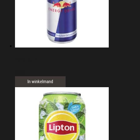
Red bull
€
3,00
In winkelmand