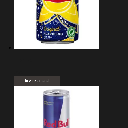
Ice tea
€
2,75
In winkelmand