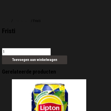
Home
/
Frisdranken
/ Fristi
Fristi
€
2,50
Fristi
aantal
Toevoegen aan winkelwagen
Gerelateerde producten