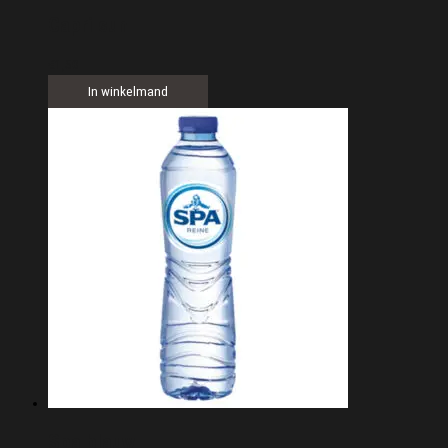
Capri sun
€
1,50
In winkelmand
Spa blauw