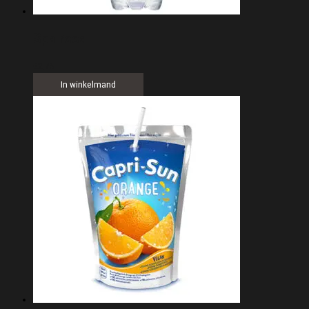
Spa rood
€
2,75
In winkelmand