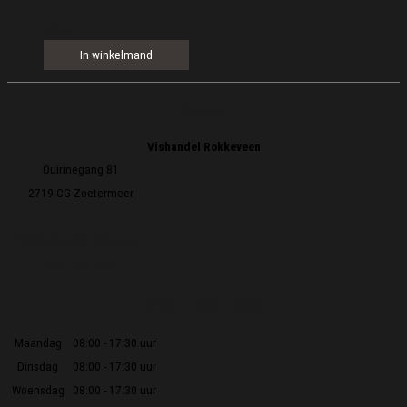
€
2,75
In winkelmand
Adres
Vishandel Rokkeveen
Quirinegang 81
2719 CG Zoetermeer
info@vishandelrokkeveen.nl
079 - 360 8360
Openingstijden
Maandag
08:00 - 17:30 uur
Dinsdag
08:00 - 17:30 uur
Woensdag
08:00 - 17:30 uur