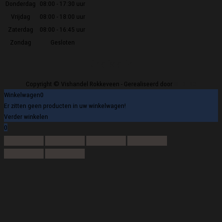
Donderdag
08:00 - 17:30 uur
Vrijdag
08:00 - 18:00 uur
Zaterdag
08:00 - 16:45 uur
Zondag
Gesloten
Realisatie
Copyright © Vishandel Rokkeveen - Gerealiseerd door
SEDERO
Winkelwagen
0
Er zitten geen producten in uw winkelwagen!
Verder winkelen
0