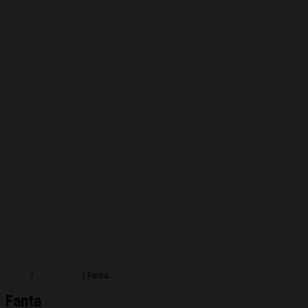
Home
/
Frisdranken
/ Fanta
Fanta