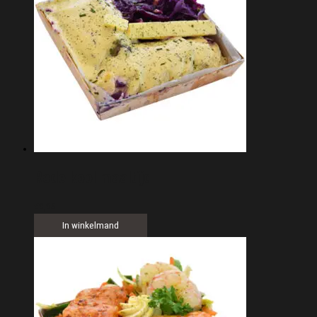
Rode kool maaltijd
€
9,95
In winkelmand