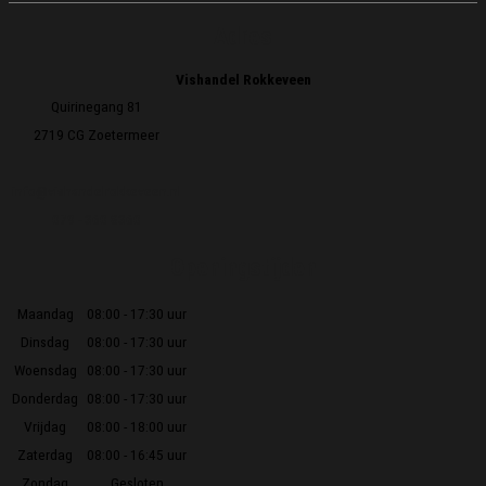
Adres
Vishandel Rokkeveen
Quirinegang 81
2719 CG Zoetermeer
info@vishandelrokkeveen.nl
079 - 360 8360
Openingstijden
Maandag
08:00 - 17:30 uur
Dinsdag
08:00 - 17:30 uur
Woensdag
08:00 - 17:30 uur
Donderdag
08:00 - 17:30 uur
Vrijdag
08:00 - 18:00 uur
Zaterdag
08:00 - 16:45 uur
Zondag
Gesloten