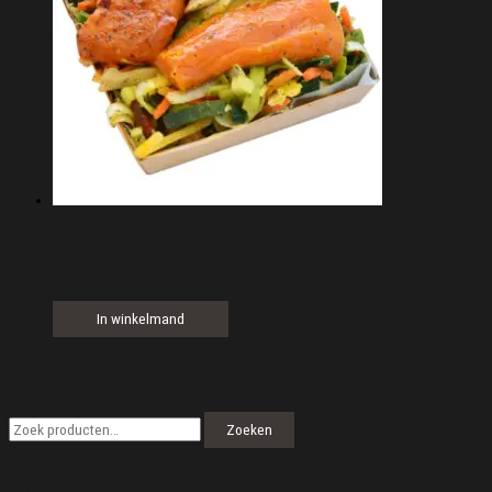
Visdorp
€
9,95
In winkelmand
Z
Zoeken
o
e