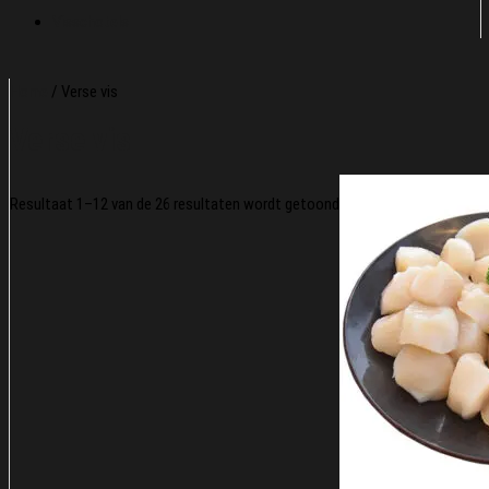
Visschotels
Home
/ Verse vis
Verse vis
Resultaat 1–12 van de 26 resultaten wordt getoond